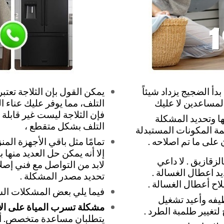
 الضجيج يزداد شيئاً
يمكن القول بإن الثلاجة تعت
 المساعدين لا عليك
التلف، مما يوفر عليك عناء ا
فإن الثلاجة ليست غير قابل
ا وتحديد المشكلة
التلف بشكل متقطع ،
يمة المكونات المستبدلة
على ما تم اصلاحه .
تمامًا مثل باقي الأجهزة ال
إلا أنه يمكن حل العديد منه
لزقازيق . لا داعي
لابد من التواصل مع فني إصل
يد اعطال الغسالة .
تحديد مصدر المشكلة .
اح أعطال الغسالة .
فيما يلي بعض المشكلات الشا
ظيفه وأعيد تشغيل
مشكلة تسرب المياة على ا
لتغيير طلمبة الطرد .
يتطلبان مساعدة متخصص. أح