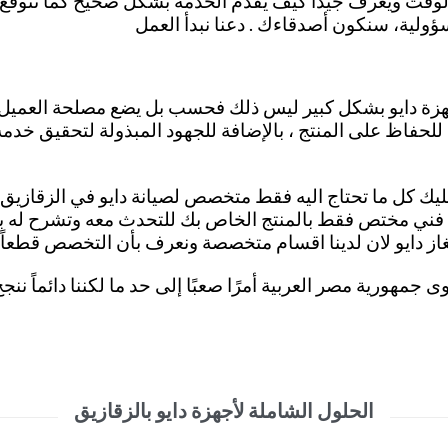
لوقت ويعرف جيداً كيف يقدم الخدمة بشكل صحيح كما تتوقع . 
ة، سنكون أصدقاءك . دعنا نبدأ العمل
زة دايو بشكل كبير ليس ذلك فحسب بل يضع مصلحة العميل اولاً
لحفاظ على المنتج ، بالإضافة للجهود المبذولة لتحقيق خدم
ليك كل ما تحتاج اليه فقط متخصص لصيانة دايو في الزقازيق لل
مع فني مختص فقط بالمنتج الخاص بك للتحدث معه وتشرح له 
لغاز دايو لان لدينا اقسام متخصصة ونعرف بأن التخصص قطعاً
 جمهورية مصر العربية أمرًا صعبًا إلى حد ما لكننا دائماً
الحلول الشاملة لأجهزة دايو بالزقازيق