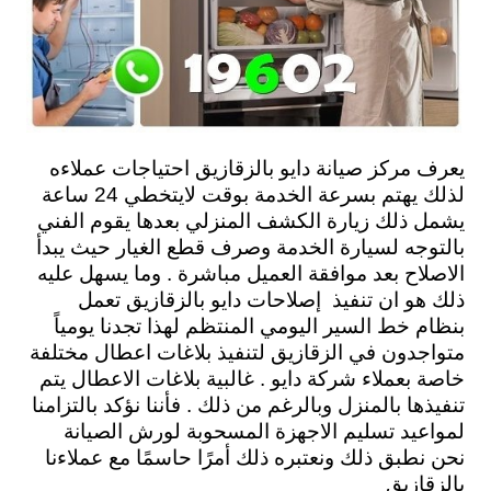
يعرف مركز صيانة دايو بالزقازيق احتياجات عملاءه
لذلك يهتم بسرعة الخدمة بوقت لايتخطي 24 ساعة
يشمل ذلك زيارة الكشف المنزلي بعدها يقوم الفني
بالتوجه لسيارة الخدمة وصرف قطع الغيار حيث يبدأ
الاصلاح بعد موافقة العميل مباشرة . وما يسهل عليه
ذلك هو ان تنفيذ إصلاحات دايو بالزقازيق تعمل
بنظام خط السير اليومي المنتظم لهذا تجدنا يومياً
متواجدون في الزقازيق لتنفيذ بلاغات اعطال مختلفة
خاصة بعملاء شركة دايو . غالبية بلاغات الاعطال يتم
تنفيذها بالمنزل وبالرغم من ذلك . فأننا نؤكد بالتزامنا
لمواعيد تسليم الاجهزة المسحوبة لورش الصيانة
نحن نطبق ذلك ونعتبره ذلك أمرًا حاسمًا مع عملاءنا
بالزقازيق