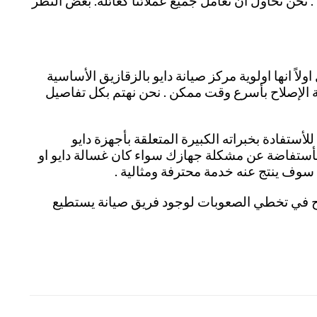
نحن نحاول أن نعامل جميع عملائنا كعائلة. بغض النظر
 انها اولوية مركز صيانة دايو بالزقازيق الأساسية
ة الإصلاح بأسرع وقت ممكن . نحن نهتم بكل تفاصيل
أستفادة بخبراته الكبيرة المتعلقة بأجهزة دايو
بأستفاضة عن مشكلة جهازك سواء كان غسالة دايو او
 سوف ينتج عنه خدمة محترفة ومثالية .
 ننجح في تخطي الصعوبات لوجود فريق صيانة يستطيع