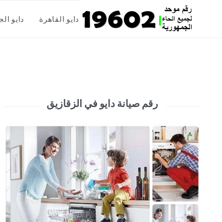
Skip
دايو القاهرة
دايو الج
to
content
رقم صيانة دايو في الزقازيق