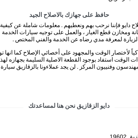
حافظ على جهازك بالاصلاح الجيد
اح دايو فإننا نرحب بهم ونعطيهم . معلومات شاملة عن كيفية
انة ومخازن قطع الغيار ، والعمل على توجيه سيارات الخدمة لل
اء الزيارة لمعرفة مدي رضاه عن الخدمة والفني المختص .
ذكياً لأختصار الوقت والمجهود على أخصائي الإصلاح كما انها ت
ت الوقت استفاد بوجود القطعة الاصلية السليمة بجهازه لهذا .
 مهندسون وفنييون المركز . لن يجد عملاءونا بالزقازيق سيار
دايو الزقازيق نحن هنا لمساعدتك
19602