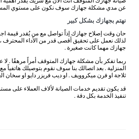
صيانة جهازك المتوقف انت الان مع شريك يُقدر أهمية ا
عن مدي مشكلة جهازك سوف نكون على مستوي المسؤولي
نهتم بجهازك بشكل كبير
حان وقت إصلاح جهازك إذاً تواصل مع من يُقدر قيمة اجه
لذلك نعمل على تحقيق أقصى قدر من الأداء المحترف ، ل
جهازك مهما كانت صغيرة
.
ربما تفكر بأن مشكلة جهازك المتوقف أمراً مرهقًا . لا ع
المنزلية
.
بعد اتصالك بنا سوف نقوم بتوصيلك هاتفياً 
ثلاجة او فرن ميكروويف . او ديب فريزر دايو او سخان ا
قد يكون تقديم خدمات الصيانة لألاف العملاء على مستوى
تنفيذ الخدمة بكل دقة .