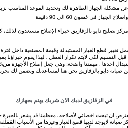
 عن مشكلة الجهاز الظاهرة لك وتحديد الموعد المناسب لزيا
جهاز في غضون 60 الي 90 دقيقة
كز تصليح دايو بالزقازيق خبراء الإصلاح مستعدون لذلك، ك
 بعد الصيانة مدة قد تصل الي 12 شهر تشمل تغيير قطع الغيار المستبدلة وقيمة ا
بل التسليم لكي لايتم تكرار العطل . لهذا يقوم خبراؤنا بم
بدال احدها .
مهمتنا واضحة: وهي جعل إصلاح الأجهزة مريحًا
 صيانة دايو بالزقازيق نحن هنا لمساعدتك
ونضمن لك تجربة 
في الزقازيق لديك الان شريك يهتم بجهازك
مفترض ان تبحث اخصائي لأصلاحه . معظمنا قد يشعر بالحيرة
كز صيانة لايوجد لديها قطع الغيار وغيرها من الأسباب المُق