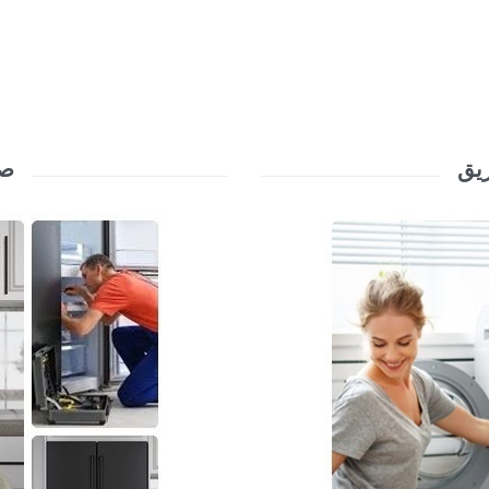
زيق
صي