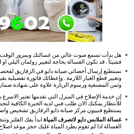
هل بدأت تسمع صوت عالي من غسالتك وبمرور الوقت بدأ
فشيئاً . قد تكون الغسالة بحاجة لتغيير رولمان البلي او
نستطيع إرسال أخصائي صيانة دايو في الزقازيق لفحصه
وتغيير قطع الغيار اللازمة . وإعطائك فاتورة تفصيلية بق
وثمن المصنعية ورسوم الزيارة علاوة على شهادة ضمان 
إن خدمة الإصلاح في المنزل التي نقدمها تعتبر الاسرع با
للأنتظار يمكنك الان طلب فني لديه الخبرة الكافية لتحد
يستطيع فنييون مركز صيانة دايو الزقازيق تشخيص واصل
غسالة الملابس دايو لاتصرف المياة
ابدأ بفك الفلتر وتن
الغسالة اذا لم تقوم بطرد المياة عليك حجز موعد اصلاح 