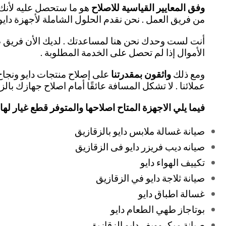
وفق المعايير القياسية للاصلاح
هو ما ستحصل عليه لأنك ت
من فريق العمل . نحن نقدم الحلول الشاملة لأجهزة دايو 
أنت لست وحدك نحن هنا لمساعدتك . لديك الأن فريق ص
الأموال إذا لم تحصل على الخدمة المطلوبة .
ومع ذلك
واثقون بمقدرتنا
على إصلاح منتجات دايو ونجاح 
عملائنا . لا تشكل المسافة عائقًا أمام اصلاح جهازك بالز
فيما يلي الاجهزة المتاح اصلاحها والمتوفر قطع غيار لها ب
صيانة غسالة ملابس دايو بالزقازيق
صيانه ديب فريزر دايو فى الزقازيق
تكييف الهواء دايو
صيانة ثلاجة دايو في الزقازيق
غسالة اطباق دايو
بوتاجاز طهي الطعام دايو
صيانة ميكروويف دايو الزقازيق