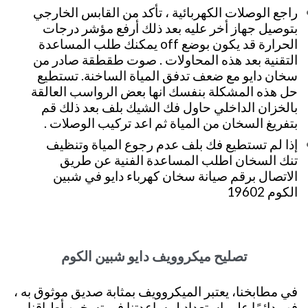
راجع الوصلات الكهربائية ، تأكد من القابس الخارجي
بتوصيل جهاز أخر عليه بعد ذلك أرفع مؤشر درجات
الحرارة قد يكون بوضع off يمكنك طلب المساعدة
التقنية بعد هذه المحاولات . صوت طقطقة صادر من
سخان دايو مع ضعف تدفق المياة الساخنة. تستطيع
حل هذه المشكلة بنفسك انها بعض الرواسب العالقة
بالخزان الداخلي حاول فك الشيك بلف بعد ذلك قم
بتفريغ السخان من المياة ثم اعد تركيب الوصلات .
إذا لم تستطيع فك بلف عدم رجوع المياة وتنظيف
تنك السخان اطلب المساعدة الفنية عن طريق
الاتصال برقم صيانة سخان كهرباء دايو في شبين
الكوم 19602
تصليح ميكروويف دايو شبين الكوم
في مطابخنا، يعتبر الميكروويف بمثابة صديق موثوق به ،
فهو دائمًا على استعداد لمساعدتنا في تسخين أطباقنا