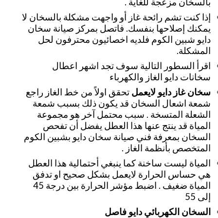
بالسخان مزعجة للغاية .
إذا كنت تشم رائحة غاز أو واجهت مشكلة بالسخان لا
يمكنك إصلاحها بنفسك. فاتصل بمركز صيانة سخان
دايو شبين الكوم فلديه اخصائيون محترفون لحل
المشكلة.
اقرأ السطور التالية سوف تجد اشهر اعطال
سخانات دايو الغاز والكهرباء
سخان غاز دايو لايعمل
تحقق اولاً من خط الغاز راجع
شمعة اشعال السخان قد يكون ذلك بسبب شمعة
الشعلة المتسخة . سبب محتمل آخر هو مجموعة
المياة قد ينتج عنها هذا العطل يفضل أن تفحص
السخان بمعرفة فني صيانة سخان دايو بشبين الكوم
المتخصص بأنظمة الغاز .
المياة ليست ساخنة كما ينبغي أحتمالية هذا العطل
هي حساس الحرارة لايعمل بشكل صحيح او تدفق
المياة ضغيف . اضبط مؤشر الحرارة بين درجة 45
إلى 55
السخان الكهربائي دايو فاصل