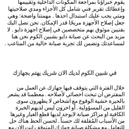
يقوم خبراؤنا بمراجعة المكونات الداخلية وتقييمها
وإعطائك تقرير فني شامل كل الأجزاء ومدي صلاحيتها
ومتي يجب عليك استبدال احدها .
مهمتنا واضحة: وهي
جعل إصلاح الأجهزة مريحًا قدر الإمكان. نحن نصل اليك
بفنيين موثوق بهم متخصصين في إصلاح اجهزة دايو . لا
مزيد من البحث عن صيانة دايو بشبين الكوم نحن هنا
لمساعدتك
ونضمن لك تجربة صيانة خالية من المتاعب .
في شبين الكوم لديك الان شريك يهتم بجهازك
خلال الفترة التي يتوقف فيها جهازك عن العمل من
المفترض ان تبحث اخصائي لأصلاحه . معظمنا قد يشعر
بالحيرة خشية الوقوع مع اشخاص لا يظهرون سوى
القليل من المسؤولية . أو اخرون ليس لديهم الخبرة
الكافية او مراكز صيانة لايوجد لديها قطع الغيار وغيرها
من الأسباب المُقلقة لك حسناً . لحسن الحظ هناك حل
للتعامل مع مشكلة صيانة جهازك المتوقف انت الان مع