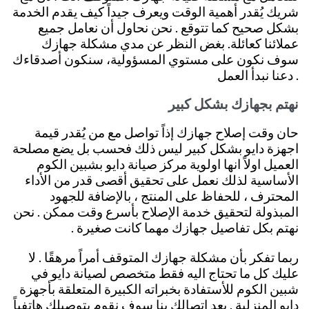
شريك يُقدر أهمية الوقت ويعرف جيداً كيف يقدم الخدمة
بشكل صحيح كما تتوقع . نحن نحاول أن نعامل جميع
عملائنا كعائلة. بغض النظر عن مدي مشكلة جهازك
سوف نكون على مستوي المسؤولية، سنكون أصدقاءك
. دعنا نبدأ العمل
نهتم بجهازك بشكل كبير
حان وقت إصلاح جهازك إذاً تواصل مع من يُقدر قيمة
اجهزة دايو بشكل كبير ليس ذلك فحسب بل يضع مصلحة
العميل اولاً انها اولوية مركز صيانة دايو بشبين الكوم
الأساسية لذلك نعمل على تحقيق أقصى قدر من الأداء
المحترف ، للحفاظ على المنتج ، بالإضافة للجهود
المبذولة لتحقيق خدمة الإصلاح بأسرع وقت ممكن . نحن
نهتم بكل تفاصيل جهازك مهما كانت صغيرة
.
ربما تفكر بأن مشكلة جهازك المتوقف أمراً مرهقًا . لا
عليك كل ما تحتاج اليه فقط متخصص لصيانة دايو في
شبين الكوم للأستفادة بخبراته الكبيرة المتعلقة بأجهزة
دايو المنزلية
.
بعد اتصالك بنا سوف نقوم بتوصيلك هاتفياً