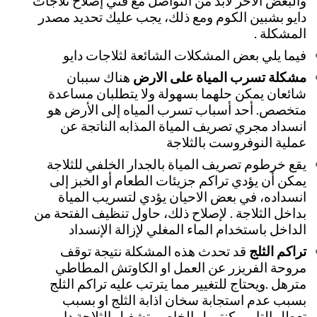
والبعض الاخر لابد من التواصل مع فني إصلاح ثلاجات
دايو بشبين الكوم ومع ذلك، يجب عليك تحديد مصدر
المشكلة .
فيما يلي بعض المشكلات الشائعة لثلاجات دايو
مشكلة تسرب المياة على الارض
هناك سببان
شائعان يمكن حلهما بسهولة ولا يتطلبان مساعدة
متخصص. أحد أسباب تسرب المياه إلى الأرض هو
انسداد مجري تصريف المياة المذابه الناتجة عن
عملية النوفروست بالثلاجة
يقع خرطوم تصريف المياة بالجدار الخلفي للثلاجة
يمكن أن يؤدي تراكم جزيئات الطعام أو الخبز إلى
انسداده، في بعض الاحيان يؤدي لتسريب المياة
بداخل الثلاجة . لإصلاح ذلك، حاول تنظيف الفتحة من
الداخل باستخدام الماء المغلي لإزالة الإنسداد
تراكم الثلج
قد تحدث هذه المشكلة نتيجة توقف
مروحة الفريزر عن العمل او الكاوتش المطاطي
مترهل .ويحتاج للتغيير مما يترتب عليه تراكم الثلج
بسبب عدم استجابة سخان اذابة الثلج او بسبب
تعطل التايمر كنترول الخاص بتشغيل الثلاجة دايو