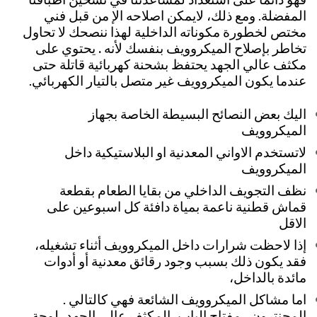
المفضلة. ومع ذلك،
لايمكن اصلاحه الإ من قبل فني
مختص لخطورة مكوناته الداخلية لهذا ننصحك لا تحاول
تخاطر بإصلاح الميكروويف بنفسك لأنه
.
يحتوي على
مكثف عالي الجهد يحتفظ بشحنة كهربائية قاتلة حتى
عندما يكون الميكروويف غير متصل بالتيار الكهربائي.
اليك بعض النصائح البسيطة الخاصة بجهاز
الميكروويف
لاتستخدم الاواني المعدنية او البلاستيكية داخل
الميكروويف
نظف التجويف الداخلي من بقايا الطعام بقطعة
قماش قطنية ناعمة بمياة دافئة كل اسبوعين على
الاقل
إذا لاحظت شرارات داخل الميكروويف أثناء تشغيله،
فقد يكون ذلك بسبب وجود رقائق معدنية أو أدوات
مائدة بالداخل،
اما مشاكل الميكروويف الشائعة فهي كالتالي .
المجنترون ، مفتاح الباب، المكثف عالي الجهد، لوحة