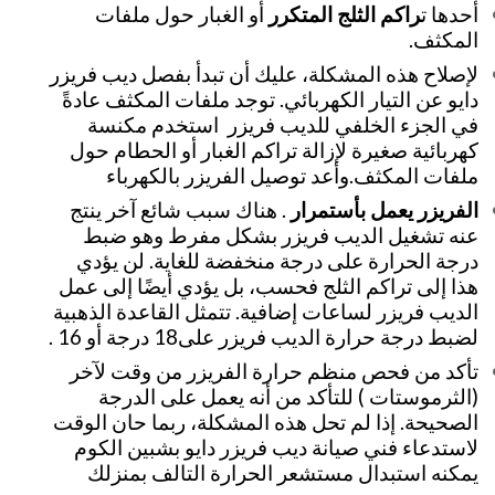
أحدها ت
راكم الثلج المتكرر
أو الغبار حول ملفات
المكثف.
لإصلاح هذه المشكلة، عليك أن تبدأ بفصل ديب فريزر
دايو عن التيار الكهربائي. توجد ملفات المكثف عادةً
في الجزء الخلفي للديب فريزر استخدم مكنسة
كهربائية صغيرة لإزالة تراكم الغبار أو الحطام حول
ملفات المكثف.وأعد توصيل الفريزر بالكهرباء
الفريزر يعمل بأستمرار
. هناك سبب شائع آخر ينتج
عنه تشغيل الديب فريزر بشكل مفرط وهو ضبط
درجة الحرارة على درجة منخفضة للغاية. لن يؤدي
هذا إلى تراكم الثلج فحسب، بل يؤدي أيضًا إلى عمل
الديب فريزر لساعات إضافية. تتمثل القاعدة الذهبية
لضبط درجة حرارة الديب فريزر على18 درجة أو 16 .
تأكد من فحص منظم حرارة الفريزر من وقت لآخر
(الثرموستات ) للتأكد من أنه يعمل على الدرجة
الصحيحة. إذا لم تحل هذه المشكلة، ربما حان الوقت
لاستدعاء فني صيانة ديب فريزر دايو بشبين الكوم
يمكنه استبدال مستشعر الحرارة التالف بمنزلك