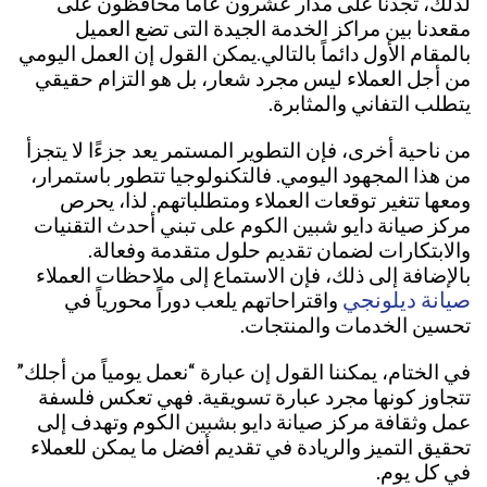
لذلك، تجدنا على مدار عشرون عاماً محافظون على
مقعدنا بين مراكز الخدمة الجيدة التى تضع العميل
بالمقام الأول دائماً بالتالي.يمكن القول إن العمل اليومي
من أجل العملاء ليس مجرد شعار، بل هو التزام حقيقي
يتطلب التفاني والمثابرة.
من ناحية أخرى، فإن التطوير المستمر يعد جزءًا لا يتجزأ
من هذا المجهود اليومي. فالتكنولوجيا تتطور باستمرار،
ومعها تتغير توقعات العملاء ومتطلباتهم. لذا، يحرص
مركز صيانة دايو شبين الكوم على تبني أحدث التقنيات
والابتكارات لضمان تقديم حلول متقدمة وفعالة.
بالإضافة إلى ذلك، فإن الاستماع إلى ملاحظات العملاء
صيانة ديلونجي
واقتراحاتهم يلعب دوراً محورياً في
تحسين الخدمات والمنتجات.
في الختام، يمكننا القول إن عبارة “نعمل يومياً من أجلك”
تتجاوز كونها مجرد عبارة تسويقية. فهي تعكس فلسفة
عمل وثقافة مركز صيانة دايو بشبين الكوم وتهدف إلى
تحقيق التميز والريادة في تقديم أفضل ما يمكن للعملاء
في كل يوم.