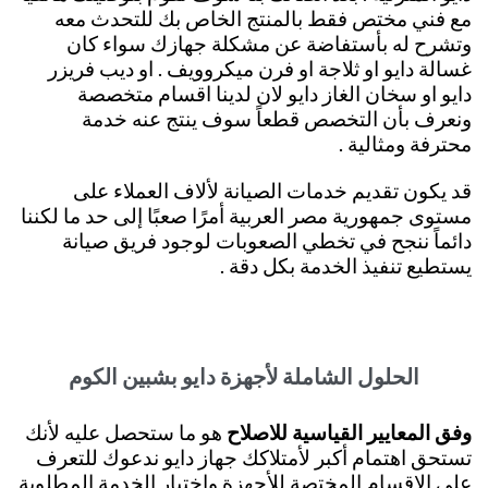
مع فني مختص فقط بالمنتج الخاص بك للتحدث معه
وتشرح له بأستفاضة عن مشكلة جهازك سواء كان
غسالة دايو او ثلاجة او فرن ميكروويف . او ديب فريزر
دايو او سخان الغاز دايو لان لدينا اقسام متخصصة
ونعرف بأن التخصص قطعاً سوف ينتج عنه خدمة
محترفة ومثالية .
قد يكون تقديم خدمات الصيانة لألاف العملاء على
مستوى جمهورية مصر العربية أمرًا صعبًا إلى حد ما لكننا
دائماً ننجح في تخطي الصعوبات لوجود فريق صيانة
يستطيع تنفيذ الخدمة بكل دقة .
الحلول الشاملة لأجهزة دايو بشبين الكوم
وفق المعايير القياسية للاصلاح
هو ما ستحصل عليه لأنك
تستحق اهتمام أكبر لأمتلاكك جهاز دايو ندعوك للتعرف
على الاقسام المختصة للأجهزة واختيار الخدمة المطلوبة