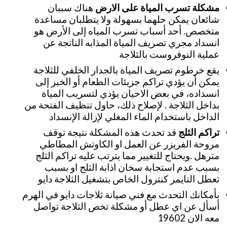
مشكلة تسرب المياة على الارض
هناك سببان
شائعان يمكن حلهما بسهولة ولا يتطلبان مساعدة
متخصص. أحد أسباب تسرب المياه إلى الأرض هو
انسداد مجري تصريف المياة المذابه الناتجة عن
عملية النوفروست بالثلاجة
يقع خرطوم تصريف المياة بالجدار الخلفي للثلاجة
يمكن أن يؤدي تراكم جزيئات الطعام أو الخبز إلى
انسداده، في بعض الاحيان يؤدي لتسريب المياة
بداخل الثلاجة . لإصلاح ذلك، حاول تنظيف الفتحة من
الداخل باستخدام الماء المغلي لإزالة الإنسداد
تراكم الثلج
قد تحدث هذه المشكلة نتيجة توقف
مروحة الفريزر عن العمل او الكاوتش المطاطي
مترهل .ويحتاج للتغيير مما يترتب عليه تراكم الثلج
بسبب عدم استجابة سخان اذابة الثلج او بسبب
تعطل التايمر كنترول الخاص بتشغيل الثلاجة دايو
بأمكانك التحدث مع فني صيانة ثلاجات دايو في الهرم
أسأل عن اي عطل أو مشكلة تخص الثلاجة تواصل
معه الان 19602