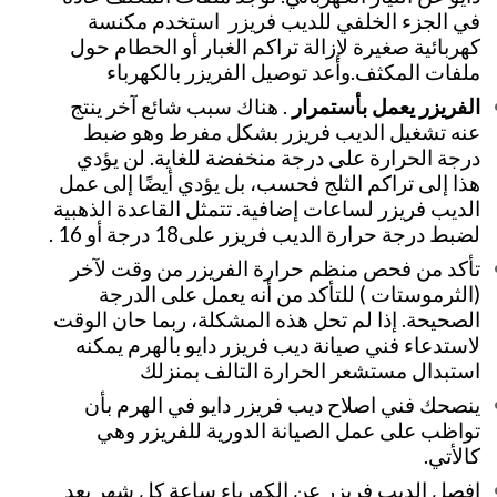
في الجزء الخلفي للديب فريزر استخدم مكنسة
كهربائية صغيرة لإزالة تراكم الغبار أو الحطام حول
ملفات المكثف.وأعد توصيل الفريزر بالكهرباء
الفريزر يعمل بأستمرار
. هناك سبب شائع آخر ينتج
عنه تشغيل الديب فريزر بشكل مفرط وهو ضبط
درجة الحرارة على درجة منخفضة للغاية. لن يؤدي
هذا إلى تراكم الثلج فحسب، بل يؤدي أيضًا إلى عمل
الديب فريزر لساعات إضافية. تتمثل القاعدة الذهبية
لضبط درجة حرارة الديب فريزر على18 درجة أو 16 .
تأكد من فحص منظم حرارة الفريزر من وقت لآخر
(الثرموستات ) للتأكد من أنه يعمل على الدرجة
الصحيحة. إذا لم تحل هذه المشكلة، ربما حان الوقت
لاستدعاء فني صيانة ديب فريزر دايو بالهرم يمكنه
استبدال مستشعر الحرارة التالف بمنزلك
ينصحك فني اصلاح ديب فريزر دايو في الهرم بأن
تواظب على عمل الصيانة الدورية للفريزر وهي
كالأتي.
افصل الديب فريزر عن الكهرباء ساعة كل شهر بعد