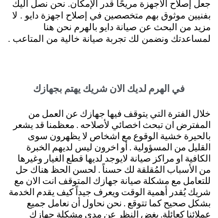
جعل إصلاح الأجهزة مريحًا قدر الإمكان. نحن نصل اليك
بفنيين موثوق بهم متخصصين في إصلاح اجهزة دايو . لا
مزيد من البحث عن صيانة دايو بالهرم نحن هنا
لمساعدتك
ونضمن لك تجربة صيانة خالية من المتاعب .
في الهرم لديك الان شريك يهتم بجهازك
خلال الفترة التي يتوقف فيها جهازك عن العمل من
المفترض ان تبحث اخصائي لأصلاحه . معظمنا قد يشعر
بالحيرة خشية الوقوع مع اشخاص لا يظهرون سوى
القليل من المسؤولية . أو اخرون ليس لديهم الخبرة
الكافية او مراكز صيانة لايوجد لديها قطع الغيار وغيرها
من الأسباب المُقلقة لك حسناً . لحسن الحظ هناك حل
للتعامل مع مشكلة صيانة جهازك المتوقف انت الان مع
شريك يُقدر أهمية الوقت ويعرف جيداً كيف يقدم الخدمة
بشكل صحيح كما تتوقع . نحن نحاول أن نعامل جميع
عملائنا كعائلة. بغض النظر عن مدي مشكلة جهازك