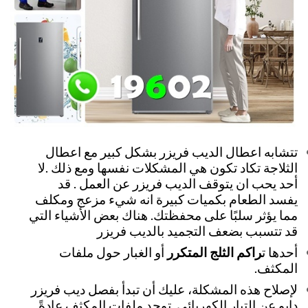
تتشابه اعطال الديب فريزر بشكل كبير مع اعطال
الثلاجة تكاد تكون هي المشكلات نفسها ومع ذلك .لا
أحد يحب ان يتوقف الديب فريزر عن العمل . قد
يفسد الطعام بكميات كبيرة انه شيء مزعج ومكلف
مما يؤثر سلبًا على محفظتك. هناك بعض الأشياء التي
قد تتسبب بضعف التجميد بالديب فريزر
أحدها ت
راكم الثلج المتكرر
أو الغبار حول ملفات
المكثف.
لإصلاح هذه المشكلة، عليك أن تبدأ بفصل ديب فريزر
دايو عن التيار الكهربائي. توجد ملفات المكثف عادةً