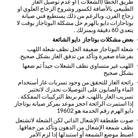
طريق الخطأ (الشعلات ) أو عدم توصيل الغاز
الطبيعي بالأضافة لكسور وشروخ الزجاج العلوي او
زجاج الفرن. وبالرغم من ذلك يستطيع فني صيانة
بوتاجازات دايو بالهرم حل مشكلة البوتاجاز بوقت لا
يتعدي 60 دقيقة وبمنزلك .
بعض مشكلات بوتاجاز دايو الشائعة
شعلة البوتاجاز ضعيفة الحل نظف شعلة اللهب
بفرشاة صغيرة وتأكد من تدفق الغاز بشكل صحيح.
اللهب غير متساوي نظف الشعلات جيداً ثم ضعها
بشكل صحيح
رائحة الغاز للتحقق من وجود تسربات غاز أستخدام
الماء والصابون على التوصيلات نحذرك لاتختبر
تسريب الغاز باللهب. قم بربط التركيبات المفككة .
إذا استمرت الرائحة احجز موعد بمركز صيانة بوتاجاز
دايو الهرم رقم الخدمة هو 19602
صوت طقطقة الإشعال الذاتي لكن الشعلة لاتشتعل
نظف شمعة الإشعال من الدهون وتأكد من جفافها.
اضبط موضع الشمعة أو استبدلها إذا لزم الأمر