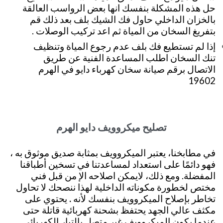
حل هذه المشكلة بنفسك انها بعض الرواسب العالقة
بالخزان الداخلي حاول فك الشيك بلف بعد ذلك قم
بتفريغ السخان من المياة ثم اعد تركيب الوصلات .
إذا لم تستطيع فك بلف عدم رجوع المياة وتنظيف
تنك السخان اطلب المساعدة الفنية عن طريق
الاتصال برقم صيانة سخان كهرباء دايو في الهرم
19602
تصليح ميكروويف دايو الهرم
في مطابخنا، يعتبر الميكروويف بمثابة صديق موثوق به ،
فهو دائمًا على استعداد لمساعدتنا في تسخين أطباقنا
المفضلة. ومع ذلك،
لايمكن اصلاحه الإ من قبل فني
مختص لخطورة مكوناته الداخلية لهذا ننصحك لا تحاول
تخاطر بإصلاح الميكروويف بنفسك لأنه
.
يحتوي على
مكثف عالي الجهد يحتفظ بشحنة كهربائية قاتلة حتى
عندما يكون الميكروويف غير متصل بالتيار الكهربائي.