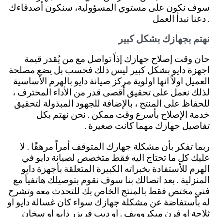
سوف نكون على مستوي المسؤولية، سنكون أصدقاءك
. دعنا نبدأ العمل
نهتم بجهازك بشكل كبير
حان وقت إصلاح جهازك إذاً تواصل مع من يُقدر قيمة
اجهزة دايو بشكل كبير ليس ذلك فحسب بل يضع مصلحة
العميل اولاً انها اولوية مركز صيانة دايو بالهرم الأساسية
لذلك نعمل على تحقيق أقصى قدر من الأداء المحترف ،
للحفاظ على المنتج ، بالإضافة للجهود المبذولة لتحقيق
خدمة الإصلاح بأسرع وقت ممكن . نحن نهتم بكل
تفاصيل جهازك مهما كانت صغيرة
.
ربما تفكر بأن مشكلة جهازك المتوقف أمراً مرهقًا . لا
عليك كل ما تحتاج اليه فقط متخصص لصيانة دايو في
الهرم للأستفادة بخبراته الكبيرة المتعلقة بأجهزة دايو
المنزلية
.
بعد اتصالك بنا سوف نقوم بتوصيلك هاتفياً مع
فني مختص فقط بالمنتج الخاص بك للتحدث معه وتشرح
له بأستفاضة عن مشكلة جهازك سواء كان غسالة دايو او
ثلاجة او فرن ميكروويف . او ديب فريزر دايو او سخان