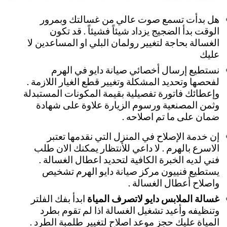
هل بدأت تسمع صوت عالي من غسالتك وبمرور
الوقت بدأ الضجيج يزداد شيئاً فشيئاً . قد تكون
الغسالة بحاجة لتغيير رولمان البلي او المساعدين لا
عليك
نستطيع إرسال أخصائي صيانة دايو في الهرم
لفحصها وتحديد المشكلة وتغيير قطع الغيار اللازمة .
وإعطائك فاتورة تفصيلية بقيمة المكونات المستبدلة
وثمن المصنعية ورسوم الزيارة علاوة على شهادة
ضمان على ما تم اصلاحه .
إن خدمة الإصلاح في المنزل التي نقدمها تعتبر
الاسرع بالهرم . لا داعي للأنتظار يمكنك الان طلب
فني لديه الخبرة الكافية لتحديد اعطال الغسالة .
يستطيع فنييون مركز صيانة دايو الهرم تشخيص
واصلاح أعطال الغسالة .
غسالة الملابس دايو لاتصرف المياة
ابدأ بفك الفلتر
وتنظيفه وأعيد تشغيل الغسالة اذا لم تقوم بطرد
المياة عليك حجز موعد اصلاح لتغيير طلمبة الطرد .