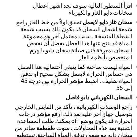
اقرأ السطور التالية سوف تجد اشهر اعطال
سخانات دايو الغاز والكهرباء
سخان غاز دايو لايعمل
تحقق اولاً من خط الغاز راجع
شمعة اشعال السخان قد يكون ذلك بسبب شمعة
الشعلة المتسخة . سبب محتمل آخر هو مجموعة
المياة قد ينتج عنها هذا العطل يفضل أن تفحص
السخان بمعرفة فني صيانة سخان دايو بالهرم
المتخصص بأنظمة الغاز .
المياة ليست ساخنة كما ينبغي أحتمالية هذا العطل
هي حساس الحرارة لايعمل بشكل صحيح او تدفق
المياة ضغيف . اضبط مؤشر الحرارة بين درجة 45
إلى 55
السخان الكهربائي دايو فاصل
راجع الوصلات الكهربائية ، تأكد من القابس الخارجي
بتوصيل جهاز أخر عليه بعد ذلك أرفع مؤشر درجات
الحرارة قد يكون بوضع off يمكنك طلب المساعدة
التقنية بعد هذه المحاولات . صوت طقطقة صادر من
سخان دايو مع ضعف تدفق المياة الساخنة. تستطيع